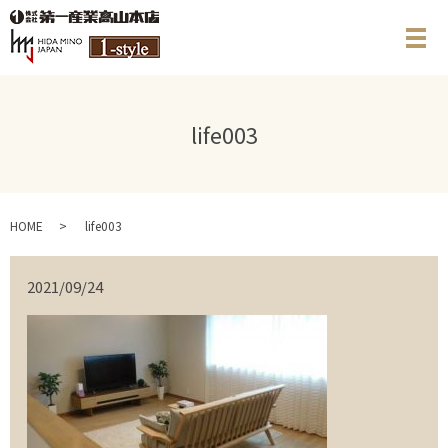
メ
life003
HOME
life003
2021/09/24