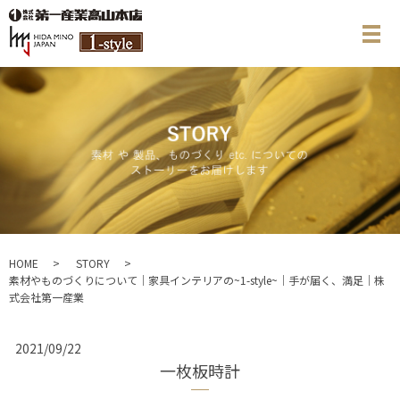
メ
HOME
STORY
素材やものづくりについて｜家具インテリアの~1-style~｜手が届く、満足｜株
式会社第一産業
2021/09/22
一枚板時計